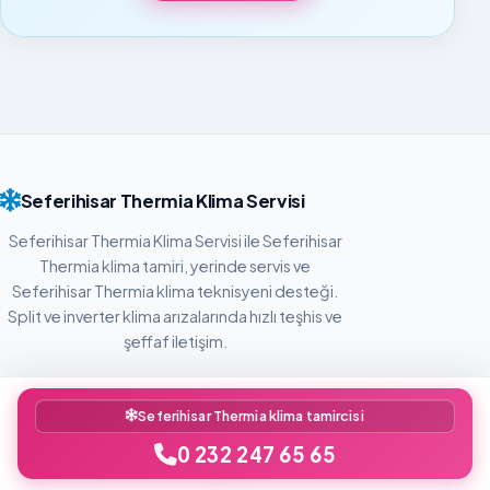
Seferihisar Thermia Klima Servisi
Seferihisar Thermia Klima Servisi ile Seferihisar
Thermia klima tamiri, yerinde servis ve
Seferihisar Thermia klima teknisyeni desteği.
Split ve inverter klima arızalarında hızlı teşhis ve
şeffaf iletişim.
MENÜ
Seferihisar Thermia klima tamircisi
Hizmetler
0 232 247 65 65
Galeri