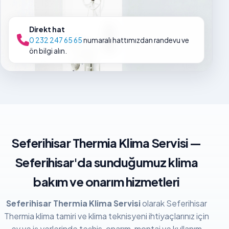
Direkt hat
0 232 247 65 65
numaralı hattımızdan randevu ve
ön bilgi alın.
Seferihisar Thermia Klima Servisi —
Seferihisar'da sunduğumuz klima
bakım ve onarım hizmetleri
Seferihisar Thermia Klima Servisi
olarak Seferihisar
Thermia klima tamiri ve klima teknisyeni ihtiyaçlarınız için
ev ve iş yerlerinde teşhis, onarım, montaj ve kullanım