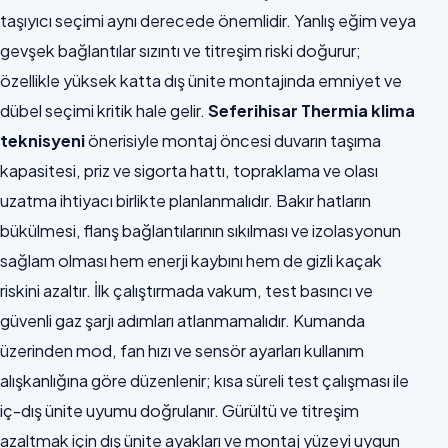
taşıyıcı seçimi aynı derecede önemlidir. Yanlış eğim veya
gevşek bağlantılar sızıntı ve titreşim riski doğurur;
özellikle yüksek katta dış ünite montajında emniyet ve
dübel seçimi kritik hale gelir.
Seferihisar Thermia klima
teknisyeni
önerisiyle montaj öncesi duvarın taşıma
kapasitesi, priz ve sigorta hattı, topraklama ve olası
uzatma ihtiyacı birlikte planlanmalıdır. Bakır hatların
bükülmesi, flanş bağlantılarının sıkılması ve izolasyonun
sağlam olması hem enerji kaybını hem de gizli kaçak
riskini azaltır. İlk çalıştırmada vakum, test basıncı ve
güvenli gaz şarjı adımları atlanmamalıdır. Kumanda
üzerinden mod, fan hızı ve sensör ayarları kullanım
alışkanlığına göre düzenlenir; kısa süreli test çalışması ile
iç-dış ünite uyumu doğrulanır. Gürültü ve titreşim
azaltmak için dış ünite ayakları ve montaj yüzeyi uygun