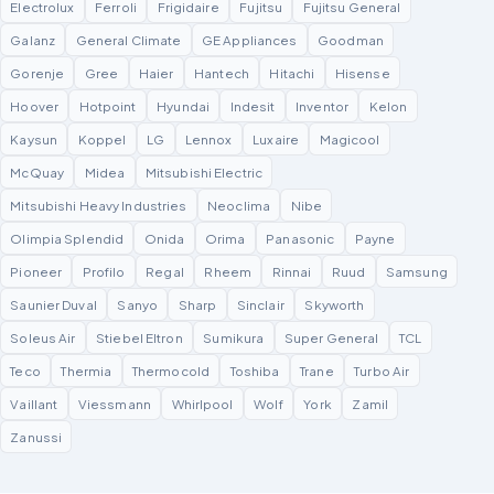
Electrolux
Ferroli
Frigidaire
Fujitsu
Fujitsu General
Galanz
General Climate
GE Appliances
Goodman
Gorenje
Gree
Haier
Hantech
Hitachi
Hisense
Hoover
Hotpoint
Hyundai
Indesit
Inventor
Kelon
Kaysun
Koppel
LG
Lennox
Luxaire
Magicool
McQuay
Midea
Mitsubishi Electric
Mitsubishi Heavy Industries
Neoclima
Nibe
Olimpia Splendid
Onida
Orima
Panasonic
Payne
Pioneer
Profilo
Regal
Rheem
Rinnai
Ruud
Samsung
Saunier Duval
Sanyo
Sharp
Sinclair
Skyworth
Soleus Air
Stiebel Eltron
Sumikura
Super General
TCL
Teco
Thermia
Thermocold
Toshiba
Trane
Turbo Air
Vaillant
Viessmann
Whirlpool
Wolf
York
Zamil
Zanussi