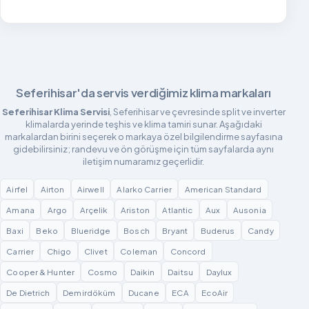
Seferihisar'da servis verdiğimiz klima markaları
Seferihisar Klima Servisi
, Seferihisar ve çevresinde split ve inverter
klimalarda yerinde teşhis ve klima tamiri sunar. Aşağıdaki
markalardan birini seçerek o markaya özel bilgilendirme sayfasına
gidebilirsiniz; randevu ve ön görüşme için tüm sayfalarda aynı
iletişim numaramız geçerlidir.
Airfel
Airton
Airwell
Alarko Carrier
American Standard
Amana
Argo
Arçelik
Ariston
Atlantic
Aux
Ausonia
Baxi
Beko
Blueridge
Bosch
Bryant
Buderus
Candy
Carrier
Chigo
Clivet
Coleman
Concord
Cooper & Hunter
Cosmo
Daikin
Daitsu
Daylux
De Dietrich
Demirdöküm
Ducane
ECA
EcoAir