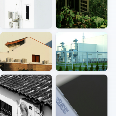
İç ünite (split)
Dış ünite montajı
Çatı / merkezi HVAC
HVAC santral ve havalandırma