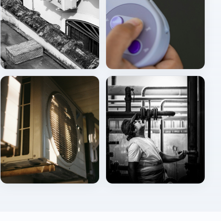
Dış ünite (cephe)
Uzaktan kumanda
Dış ünite bakım görünümü
Sahada HVAC kontrolü