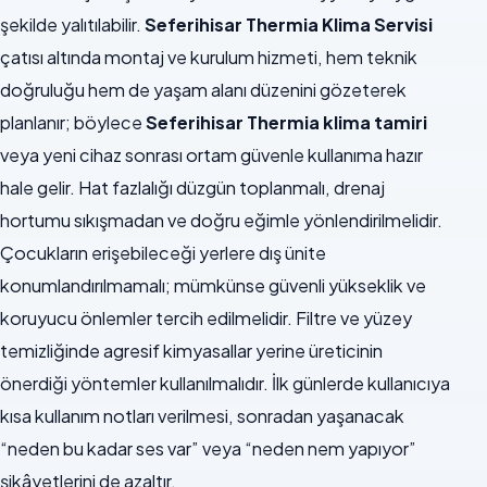
şekilde yalıtılabilir.
Seferihisar Thermia Klima Servisi
çatısı altında montaj ve kurulum hizmeti, hem teknik
doğruluğu hem de yaşam alanı düzenini gözeterek
planlanır; böylece
Seferihisar Thermia klima tamiri
veya yeni cihaz sonrası ortam güvenle kullanıma hazır
hale gelir. Hat fazlalığı düzgün toplanmalı, drenaj
hortumu sıkışmadan ve doğru eğimle yönlendirilmelidir.
Çocukların erişebileceği yerlere dış ünite
konumlandırılmamalı; mümkünse güvenli yükseklik ve
koruyucu önlemler tercih edilmelidir. Filtre ve yüzey
temizliğinde agresif kimyasallar yerine üreticinin
önerdiği yöntemler kullanılmalıdır. İlk günlerde kullanıcıya
kısa kullanım notları verilmesi, sonradan yaşanacak
“neden bu kadar ses var” veya “neden nem yapıyor”
şikâyetlerini de azaltır.