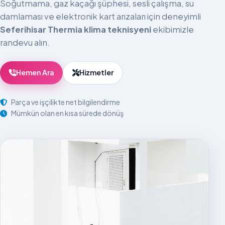
Soğutmama, gaz kaçağı şüphesi, sesli çalışma, su
damlaması ve elektronik kart arızaları için deneyimli
Seferihisar Thermia klima teknisyeni
ekibimizle
randevu alın.
Hemen Ara
Hizmetler
Parça ve işçilikte net bilgilendirme
Mümkün olan en kısa sürede dönüş