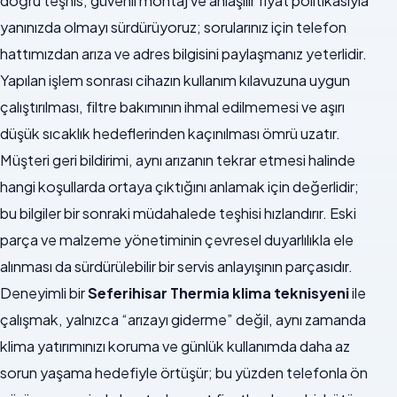
doğru teşhis, güvenli montaj ve anlaşılır fiyat politikasıyla
yanınızda olmayı sürdürüyoruz; sorularınız için telefon
hattımızdan arıza ve adres bilgisini paylaşmanız yeterlidir.
Yapılan işlem sonrası cihazın kullanım kılavuzuna uygun
çalıştırılması, filtre bakımının ihmal edilmemesi ve aşırı
düşük sıcaklık hedeflerinden kaçınılması ömrü uzatır.
Müşteri geri bildirimi, aynı arızanın tekrar etmesi halinde
hangi koşullarda ortaya çıktığını anlamak için değerlidir;
bu bilgiler bir sonraki müdahalede teşhisi hızlandırır. Eski
parça ve malzeme yönetiminin çevresel duyarlılıkla ele
alınması da sürdürülebilir bir servis anlayışının parçasıdır.
Deneyimli bir
Seferihisar Thermia klima teknisyeni
ile
çalışmak, yalnızca “arızayı giderme” değil, aynı zamanda
klima yatırımınızı koruma ve günlük kullanımda daha az
sorun yaşama hedefiyle örtüşür; bu yüzden telefonla ön