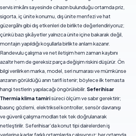
servis imkânı sayesinde cihazın bulunduğu ortamda priz,
sigorta, iç ünite konumu, dış ünite menfezi ve hat
güzergâhı gibi dış etkenleri de birlikte değerlendiriyoruz;
çünkü bazı şikâyetler yalnızca ünite içine bakarak değil,
montajın yapıldığı koşullarla birlikte anlam kazanır.
Randevulu çalışma ve net iletişim hem zaman kaybını
azaltır hem de gereksiz parça değişim riskini düşürür. Ön
bilgi verilirken marka, model, seri numarası ve mümkünse
arızanın görüldüğü anın tarifi istenir; böylece ilk temasta
hangi testlerin yapılacağı öngörülebilir.
Seferihisar
Thermia klima tamiri
süreci ölçüm ve sabır gerektirir;
basınç gözlemi, elektriksel kontroller, sensör davranışı
ve güvenli çalışma modları tek tek doğrulanarak
netleştirilir. Seferihisar'da konut tipi dairelerden iş
yerlerine kadar farklı ortamlarda çalışıyoruz; her ortamda