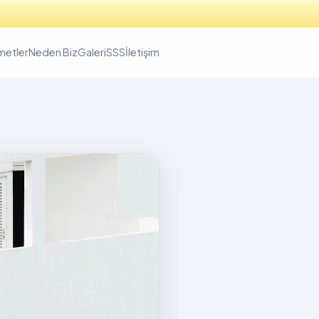
metler
Neden Biz
Galeri
SSS
İletişim