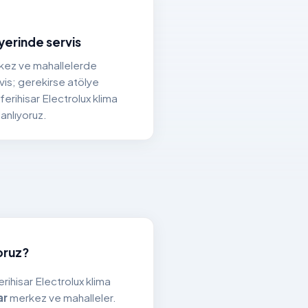
yerinde servis
rkez ve mahallelerde
vis; gerekirse atölye
eferihisar Electrolux klima
lanlıyoruz.
oruz?
erihisar Electrolux klima
ar
merkez ve mahalleler.