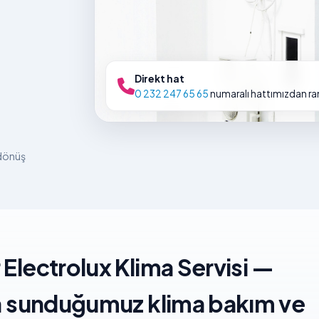
Direkt hat
0 232 247 65 65
numaralı hattımızdan rand
 dönüş
 Electrolux Klima Servisi —
da sunduğumuz klima bakım ve