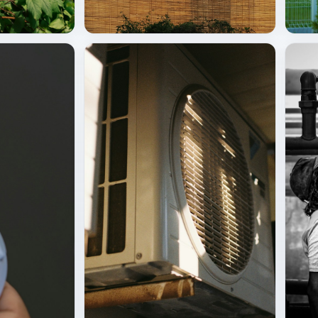
Çatı / merkezi HVAC
HVAC 