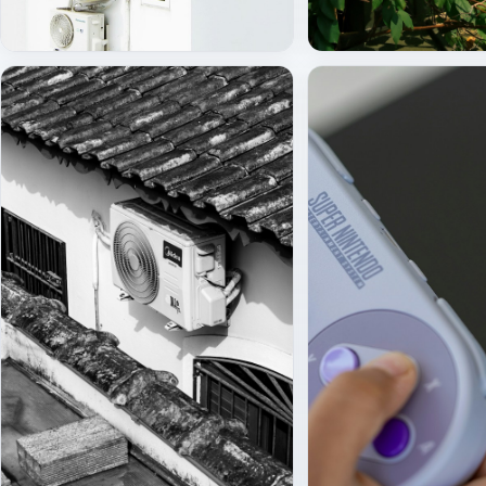
İç ünite (split)
Dış ünite montajı