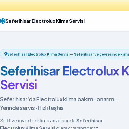
Seferihisar Electrolux Klima Servisi
Seferihisar Electrolux Klima Servisi — Seferihisar ve çevresinde klima
Seferihisar Electrolux 
Servisi
Seferihisar'da Electrolux klima bakım-onarım ·
Yerinde servis · Hızlı teşhis
Split ve inverter klima arızalarında
Seferihisar
Electrolux Klima Servisi
olarak yanınızdayız.