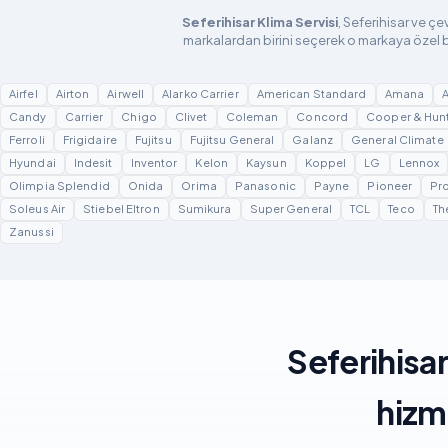
Seferihisar Klima Servisi
, Seferihisar ve çe
markalardan birini seçerek o markaya özel b
Airfel
Airton
Airwell
Alarko Carrier
American Standard
Amana
Candy
Carrier
Chigo
Clivet
Coleman
Concord
Cooper & Hun
Ferroli
Frigidaire
Fujitsu
Fujitsu General
Galanz
General Climate
Hyundai
Indesit
Inventor
Kelon
Kaysun
Koppel
LG
Lennox
Olimpia Splendid
Onida
Orima
Panasonic
Payne
Pioneer
Pro
Soleus Air
Stiebel Eltron
Sumikura
Super General
TCL
Teco
Th
Zanussi
Seferihisar
hizm