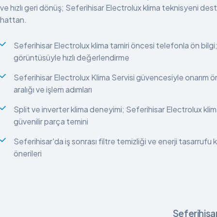
ve hızlı geri dönüş; Seferihisar Electrolux klima teknisyeni des
hattan.
Seferihisar Electrolux klima tamiri öncesi telefonla ön bilgi;
görüntüsüyle hızlı değerlendirme
Seferihisar Electrolux Klima Servisi güvencesiyle onarım ö
aralığı ve işlem adımları
Split ve inverter klima deneyimi; Seferihisar Electrolux klima
güvenilir parça temini
Seferihisar'da iş sonrası filtre temizliği ve enerji tasarrufu 
önerileri
Seferihisa