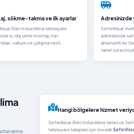
aj, sökme-takma ve ilk ayarlar
Adresinizde 
hisar Electrolux klima teknisyeni
Seferihisar me
izle iç-dış ünite montajı, hat
adresinizde ser
tıları, vakum ve çalışma testi.
alternatifi ile S
tamiri sürecini p
Klima
Hangi bölgelere hizmet veriy
Seferihisar Electrolux klima tamiri ve Sef
teknisyeni talepleri için öncelik
Seferihis
yatlandırma