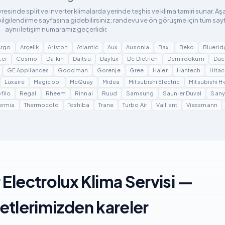
vresinde split ve inverter klimalarda yerinde teşhis ve klima tamiri sunar. A
ilgilendirme sayfasına gidebilirsiniz; randevu ve ön görüşme için tüm say
aynı iletişim numaramız geçerlidir.
Argo
Arçelik
Ariston
Atlantic
Aux
Ausonia
Baxi
Beko
Bluerid
ter
Cosmo
Daikin
Daitsu
Daylux
De Dietrich
Demirdöküm
Duc
GE Appliances
Goodman
Gorenje
Gree
Haier
Hantech
Hitac
Luxaire
Magicool
McQuay
Midea
Mitsubishi Electric
Mitsubishi H
filo
Regal
Rheem
Rinnai
Ruud
Samsung
Saunier Duval
San
ermia
Thermocold
Toshiba
Trane
Turbo Air
Vaillant
Viessmann
 Electrolux Klima Servisi —
etlerimizden kareler