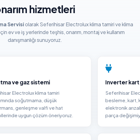
narım hizmetleri
ma Servisi
olarak Seferihisar Electrolux klima tamiri ve klima
 için ev ve iş yerlerinde teşhis, onarım, montaj ve kullanım
danışmanlığı sunuyoruz.
tma ve gaz sistemi
Inverter kart
hisar Electrolux klima tamiri
Seferihisar Elect
mında soğutmama, düşük
besleme, kart,
rmans, genleşme valfi ve hat
elektronik arıza
ollerinde uygun çözüm öneriyoruz.
parça değişimiyl