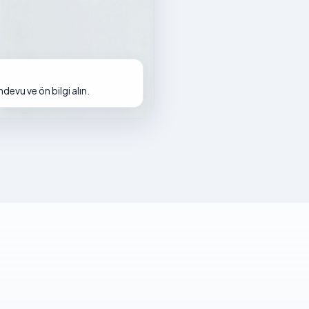
evu ve ön bilgi alın.