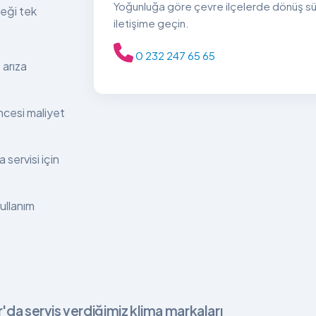
Yoğunluğa göre çevre ilçelerde dönüş sürel
teği tek
iletişime geçin.
0 232 247 65 65
 arıza
ncesi maliyet
 servisi için
kullanım
r'da servis verdiğimiz klima markaları