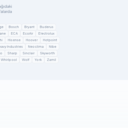
şağıdaki
falarda
ge
Bosch
Bryant
Buderus
ane
ECA
EcoAir
Electrolux
hi
Hisense
Hoover
Hotpoint
eavy Industries
Neoclima
Nibe
yo
Sharp
Sinclair
Skyworth
Whirlpool
Wolf
York
Zamil