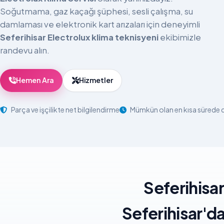
Soğutmama, gaz kaçağı şüphesi, sesli çalışma, su
damlaması ve elektronik kart arızaları için deneyimli
Seferihisar Electrolux klima teknisyeni
ekibimizle
randevu alın.
Hemen Ara
Hizmetler
Parça ve işçilikte net bilgilendirme
Mümkün olan en kısa sürede
Seferihisar
Seferihisar'