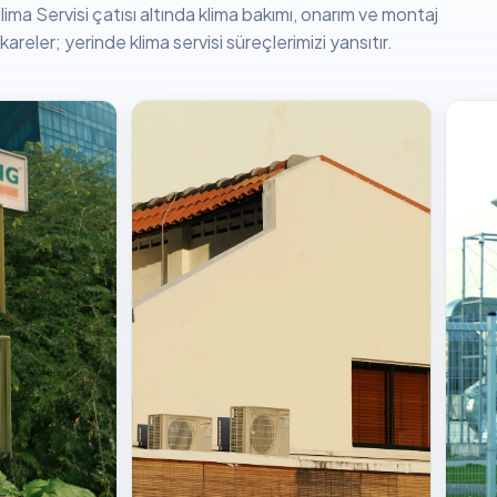
lima Servisi çatısı altında klima bakımı, onarım ve montaj
areler; yerinde klima servisi süreçlerimizi yansıtır.