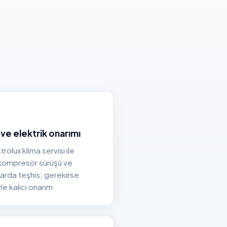
 ve elektrik onarımı
rolux klima servisi ile
 kompresör sürüşü ve
larda teşhis; gerekirse
e kalıcı onarım.