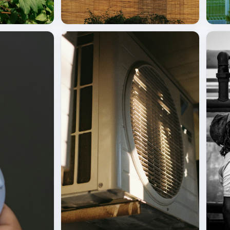
Çatı / merkezi HVAC
HVAC 