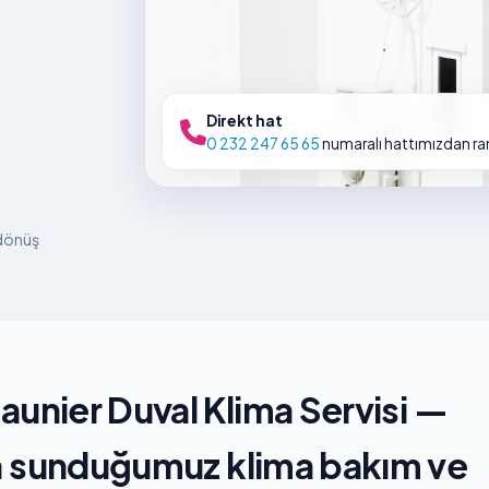
Direkt hat
0 232 247 65 65
numaralı hattımızdan rand
 dönüş
Saunier Duval Klima Servisi —
da sunduğumuz klima bakım ve