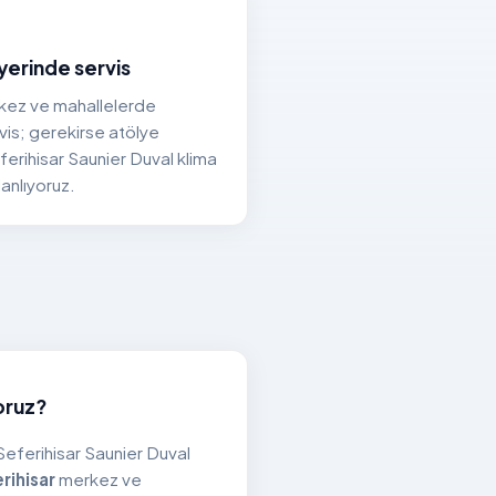
yerinde servis
rkez ve mahallelerde
vis; gerekirse atölye
Seferihisar Saunier Duval klima
lanlıyoruz.
oruz?
 Seferihisar Saunier Duval
rihisar
merkez ve