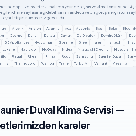
vresinde split ve inverter klimalarda yerinde teşhis ve klima tamiri sunar. A
ilgilendirme sayfasına gidebilirsiniz; randevu ve ön görüşme için tüm say
aynı iletişim numaramız geçerlidir.
Argo
Arçelik
Ariston
Atlantic
Aux
Ausonia
Baxi
Beko
Bluerid
ter
Cosmo
Daikin
Daitsu
Daylux
De Dietrich
Demirdöküm
Duc
GE Appliances
Goodman
Gorenje
Gree
Haier
Hantech
Hitac
Luxaire
Magicool
McQuay
Midea
Mitsubishi Electric
Mitsubishi H
filo
Regal
Rheem
Rinnai
Ruud
Samsung
Saunier Duval
San
ermia
Thermocold
Toshiba
Trane
Turbo Air
Vaillant
Viessmann
Saunier Duval Klima Servisi —
etlerimizden kareler