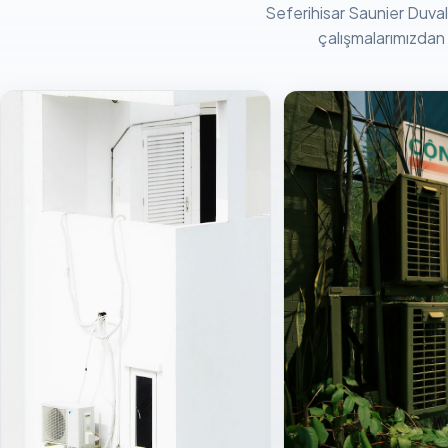
Seferihisar Saunier Duval 
çalışmalarımızdan k