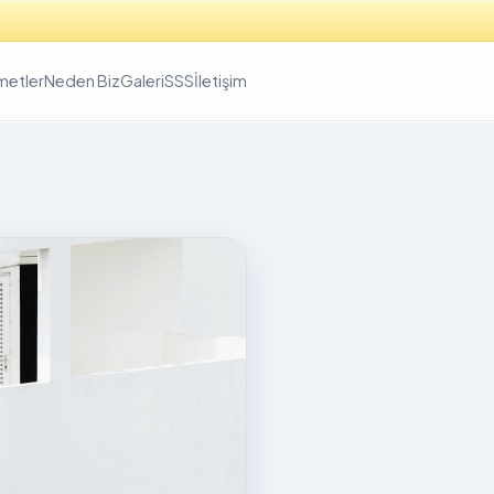
metler
Neden Biz
Galeri
SSS
İletişim