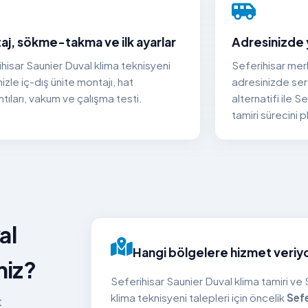
aj, sökme-takma ve ilk ayarlar
Adresinizde 
hisar Saunier Duval klima teknisyeni
Seferihisar me
izle iç-dış ünite montajı, hat
adresinizde ser
tıları, vakum ve çalışma testi.
alternatifi ile 
tamiri sürecini p
al
Hangi bölgelere hizmet veriy
niz?
Seferihisar Saunier Duval klima tamiri ve
klima teknisyeni talepleri için öncelik
Sefe
t