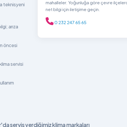
mahalleler. Yoğunluğa göre çevre ilçelerd
ma teknisyeni
net bilgi için iletişime geçin.
0 232 247 65 65
lgi; arıza
ım öncesi
lima servisi
kullanım
r'da servis verdiğimiz klima markaları