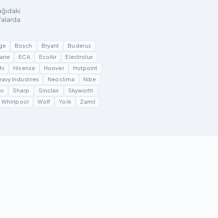
şağıdaki
falarda
ge
Bosch
Bryant
Buderus
ane
ECA
EcoAir
Electrolux
hi
Hisense
Hoover
Hotpoint
eavy Industries
Neoclima
Nibe
yo
Sharp
Sinclair
Skyworth
Whirlpool
Wolf
York
Zamil