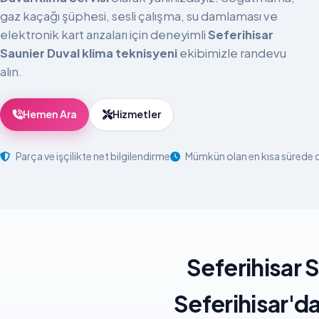
gaz kaçağı şüphesi, sesli çalışma, su damlaması ve
elektronik kart arızaları için deneyimli
Seferihisar
Saunier Duval klima teknisyeni
ekibimizle randevu
alın.
Hemen Ara
Hizmetler
Parça ve işçilikte net bilgilendirme
Mümkün olan en kısa sürede
Seferihisar 
Seferihisar'