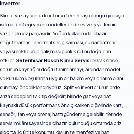
inverter
Klima, yaz aylarında konforun temel taşı olduğu gibi kışın
ısıtma desteği veren modellerde de ev ve iş yerlerinin
vazgeçilmez parçasıdır. Yoğun kullanımda cihazın
soğutmaması, anormal ses çıkarması, su damlatması
veya sürekli durup çalışması günlük rutini doğrudan
etkiler.
Seferihisar Bosch Klima Servisi
olarak önce
sorunun kaynağını doğru tanımlamayı, ardından model
ve kurulum koşullarına uygun bir bakım veya onarım planı
sunmayı önceliklendiriyoruz. Split ve inverter ürünlerde
arıza sebepleri tek tip değildir; birinde gaz veya hat
kaynaklı düşük performans öne çıkarken diğerinde kart,
sensör, fan veya drenaj hattı gündeme gelebilir. Yerinde
servis imkânı sayesinde cihazın bulunduğu ortamda priz,
sigorta, iç ünite konumu, dış ünite menfezi ve hat