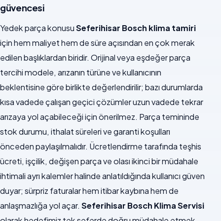
güvencesi
Yedek parça konusu
Seferihisar Bosch klima tamiri
için hem maliyet hem de süre açısından en çok merak
edilen başlıklardan biridir. Orijinal veya eşdeğer parça
tercihi modele, arızanın türüne ve kullanıcının
beklentisine göre birlikte değerlendirilir; bazı durumlarda
kısa vadede çalışan geçici çözümler uzun vadede tekrar
arızaya yol açabileceği için önerilmez. Parça temininde
stok durumu, ithalat süreleri ve garanti koşulları
önceden paylaşılmalıdır. Ücretlendirme tarafında teşhis
ücreti, işçilik, değişen parça ve olası ikinci bir müdahale
ihtimali ayrı kalemler halinde anlatıldığında kullanıcı güven
duyar; sürpriz faturalar hem itibar kaybına hem de
anlaşmazlığa yol açar.
Seferihisar Bosch Klima Servisi
olarak hedefimiz tek seferde doğru müdahale etmek,