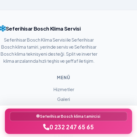
Seferihisar Bosch Klima Servisi
Seferihisar Bosch Klima Servisi ile Seferihisar
Bosch klima tamiri, yerinde servis ve Seferihisar
Bosch klima teknisyeni desteği. Split ve inverter
klima arızalarında hızlı teşhis ve şeffaf iletişim.
MENÜ
Hizmetler
Galeri
SSS
Seferihisar Bosch klima tamircisi
İletişim
0 232 247 65 65
İLETIŞIM