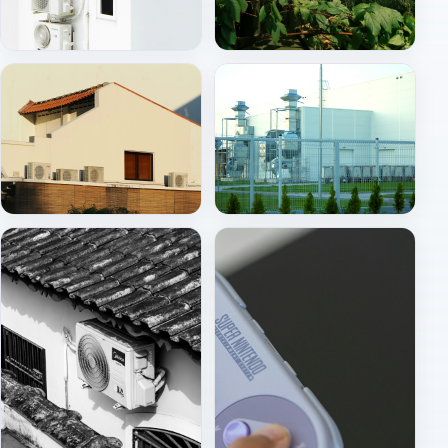
İç ünite (split)
Dış ünite montajı
Çatı / merkezi HVAC
HVAC santral ve havalandırma