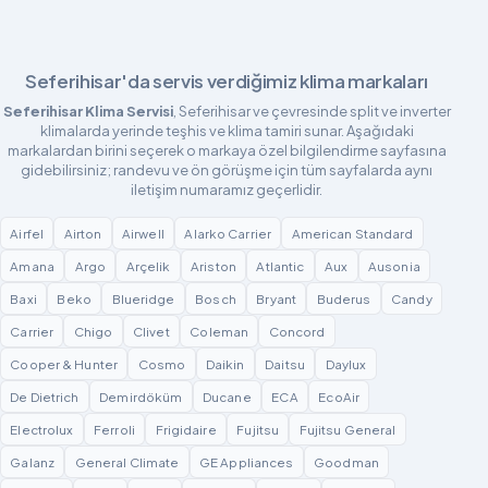
Seferihisar'da servis verdiğimiz klima markaları
Seferihisar Klima Servisi
, Seferihisar ve çevresinde split ve inverter
klimalarda yerinde teşhis ve klima tamiri sunar. Aşağıdaki
markalardan birini seçerek o markaya özel bilgilendirme sayfasına
gidebilirsiniz; randevu ve ön görüşme için tüm sayfalarda aynı
iletişim numaramız geçerlidir.
Airfel
Airton
Airwell
Alarko Carrier
American Standard
Amana
Argo
Arçelik
Ariston
Atlantic
Aux
Ausonia
Baxi
Beko
Blueridge
Bosch
Bryant
Buderus
Candy
Carrier
Chigo
Clivet
Coleman
Concord
Cooper & Hunter
Cosmo
Daikin
Daitsu
Daylux
De Dietrich
Demirdöküm
Ducane
ECA
EcoAir
Electrolux
Ferroli
Frigidaire
Fujitsu
Fujitsu General
Galanz
General Climate
GE Appliances
Goodman