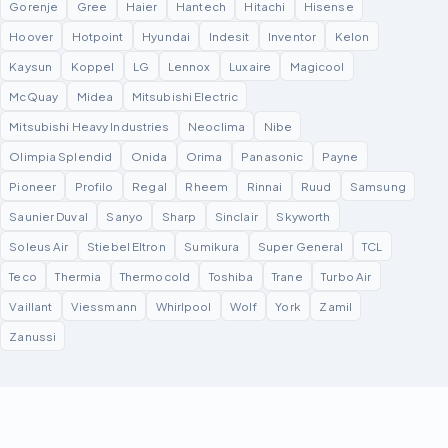
Gorenje
Gree
Haier
Hantech
Hitachi
Hisense
Hoover
Hotpoint
Hyundai
Indesit
Inventor
Kelon
Kaysun
Koppel
LG
Lennox
Luxaire
Magicool
McQuay
Midea
Mitsubishi Electric
Mitsubishi Heavy Industries
Neoclima
Nibe
Olimpia Splendid
Onida
Orima
Panasonic
Payne
Pioneer
Profilo
Regal
Rheem
Rinnai
Ruud
Samsung
Saunier Duval
Sanyo
Sharp
Sinclair
Skyworth
Soleus Air
Stiebel Eltron
Sumikura
Super General
TCL
Teco
Thermia
Thermocold
Toshiba
Trane
Turbo Air
Vaillant
Viessmann
Whirlpool
Wolf
York
Zamil
Zanussi