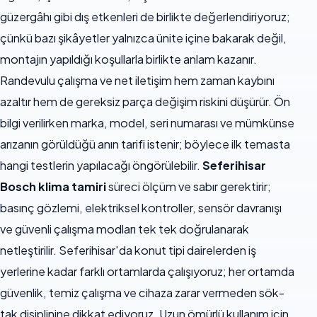
güzergâhı gibi dış etkenleri de birlikte değerlendiriyoruz;
çünkü bazı şikâyetler yalnızca ünite içine bakarak değil,
montajın yapıldığı koşullarla birlikte anlam kazanır.
Randevulu çalışma ve net iletişim hem zaman kaybını
azaltır hem de gereksiz parça değişim riskini düşürür. Ön
bilgi verilirken marka, model, seri numarası ve mümkünse
arızanın görüldüğü anın tarifi istenir; böylece ilk temasta
hangi testlerin yapılacağı öngörülebilir.
Seferihisar
Bosch klima tamiri
süreci ölçüm ve sabır gerektirir;
basınç gözlemi, elektriksel kontroller, sensör davranışı
ve güvenli çalışma modları tek tek doğrulanarak
netleştirilir. Seferihisar'da konut tipi dairelerden iş
yerlerine kadar farklı ortamlarda çalışıyoruz; her ortamda
güvenlik, temiz çalışma ve cihaza zarar vermeden sök-
tak disiplinine dikkat ediyoruz. Uzun ömürlü kullanım için