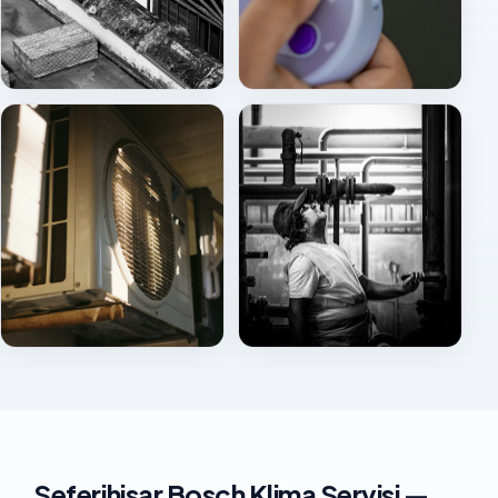
Dış ünite (cephe)
Uzaktan kumanda
Dış ünite bakım görünümü
Sahada HVAC kontrolü
Seferihisar Bosch Klima Servisi —