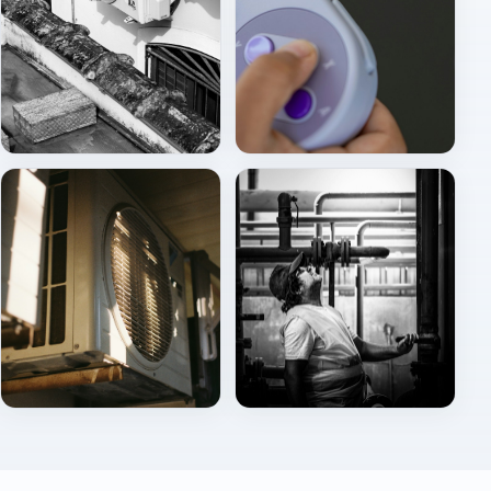
Dış ünite (cephe)
Uzaktan kumanda
Dış ünite bakım görünümü
Sahada HVAC kontrolü