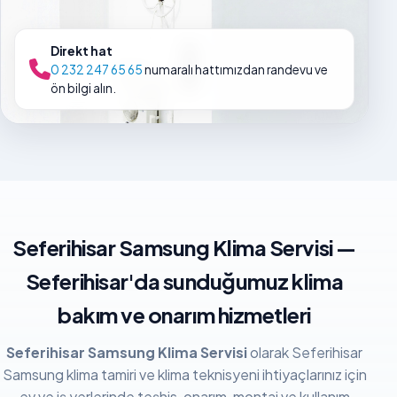
Direkt hat
0 232 247 65 65
numaralı hattımızdan randevu ve
ön bilgi alın.
Seferihisar Samsung Klima Servisi —
Seferihisar'da sunduğumuz klima
bakım ve onarım hizmetleri
Seferihisar Samsung Klima Servisi
olarak Seferihisar
Samsung klima tamiri ve klima teknisyeni ihtiyaçlarınız için
ev ve iş yerlerinde teşhis, onarım, montaj ve kullanım