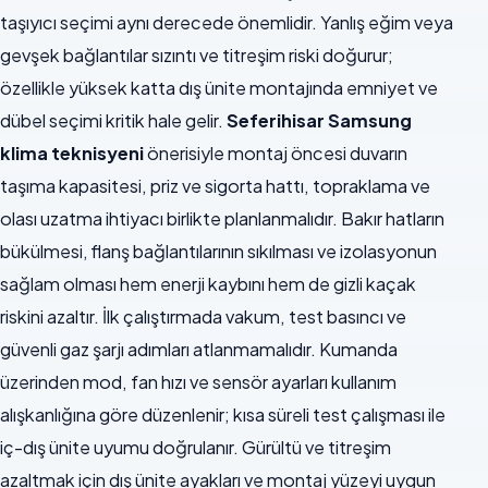
taşıyıcı seçimi aynı derecede önemlidir. Yanlış eğim veya
gevşek bağlantılar sızıntı ve titreşim riski doğurur;
özellikle yüksek katta dış ünite montajında emniyet ve
dübel seçimi kritik hale gelir.
Seferihisar Samsung
klima teknisyeni
önerisiyle montaj öncesi duvarın
taşıma kapasitesi, priz ve sigorta hattı, topraklama ve
olası uzatma ihtiyacı birlikte planlanmalıdır. Bakır hatların
bükülmesi, flanş bağlantılarının sıkılması ve izolasyonun
sağlam olması hem enerji kaybını hem de gizli kaçak
riskini azaltır. İlk çalıştırmada vakum, test basıncı ve
güvenli gaz şarjı adımları atlanmamalıdır. Kumanda
üzerinden mod, fan hızı ve sensör ayarları kullanım
alışkanlığına göre düzenlenir; kısa süreli test çalışması ile
iç-dış ünite uyumu doğrulanır. Gürültü ve titreşim
azaltmak için dış ünite ayakları ve montaj yüzeyi uygun