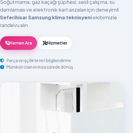
Soğutmama, gaz kaçağı şüphesi, sesli çalışma, su
damlaması ve elektronik kart arızaları için deneyimli
Seferihisar Samsung klima teknisyeni
ekibimizle
randevu alın.
Hemen Ara
Hizmetler
Parça ve işçilikte net bilgilendirme
Mümkün olan en kısa sürede dönüş