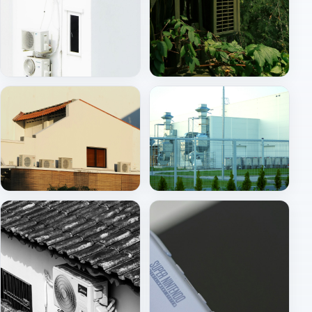
İç ünite (split)
Dış ünite montajı
Çatı / merkezi HVAC
HVAC santral ve havalandırma