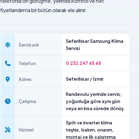
telefonla ön görüşme, yerinde kontrol ve net
fiyatlandırma bir bütün olarak ele alınır.
Seferihisar Samsung Klima
Servis adı
Servisi
0 232 247 65 65
Telefon
Seferihisar / İzmir
Adres
Randevulu yerinde servis;
Çalışma
yoğunluğa göre aynı gün
veya en kısa sürede dönüş
Split ve inverter klima
Hizmet
teşhis, bakım, onarım,
montaj ve ilk çalıştırma