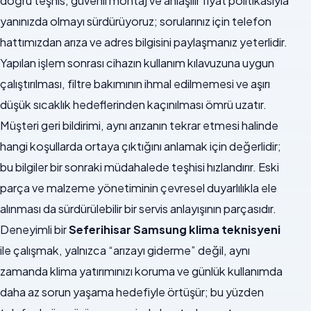
doğru teşhis, güvenli montaj ve anlaşılır fiyat politikasıyla
yanınızda olmayı sürdürüyoruz; sorularınız için telefon
hattımızdan arıza ve adres bilgisini paylaşmanız yeterlidir.
Yapılan işlem sonrası cihazın kullanım kılavuzuna uygun
çalıştırılması, filtre bakımının ihmal edilmemesi ve aşırı
düşük sıcaklık hedeflerinden kaçınılması ömrü uzatır.
Müşteri geri bildirimi, aynı arızanın tekrar etmesi halinde
hangi koşullarda ortaya çıktığını anlamak için değerlidir;
bu bilgiler bir sonraki müdahalede teşhisi hızlandırır. Eski
parça ve malzeme yönetiminin çevresel duyarlılıkla ele
alınması da sürdürülebilir bir servis anlayışının parçasıdır.
Deneyimli bir
Seferihisar Samsung klima teknisyeni
ile çalışmak, yalnızca “arızayı giderme” değil, aynı
zamanda klima yatırımınızı koruma ve günlük kullanımda
daha az sorun yaşama hedefiyle örtüşür; bu yüzden