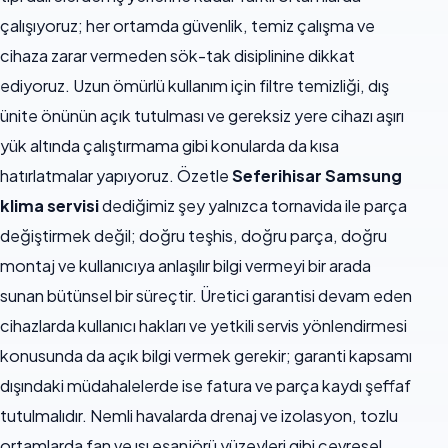
çalışıyoruz; her ortamda güvenlik, temiz çalışma ve
cihaza zarar vermeden sök-tak disiplinine dikkat
ediyoruz. Uzun ömürlü kullanım için filtre temizliği, dış
ünite önünün açık tutulması ve gereksiz yere cihazı aşırı
yük altında çalıştırmama gibi konularda da kısa
hatırlatmalar yapıyoruz. Özetle
Seferihisar Samsung
klima servisi
dediğimiz şey yalnızca tornavida ile parça
değiştirmek değil; doğru teşhis, doğru parça, doğru
montaj ve kullanıcıya anlaşılır bilgi vermeyi bir arada
sunan bütünsel bir süreçtir. Üretici garantisi devam eden
cihazlarda kullanıcı hakları ve yetkili servis yönlendirmesi
konusunda da açık bilgi vermek gerekir; garanti kapsamı
dışındaki müdahalelerde ise fatura ve parça kaydı şeffaf
tutulmalıdır. Nemli havalarda drenaj ve izolasyon, tozlu
ortamlarda fan ve ısı eşanjörü yüzeyleri gibi çevresel