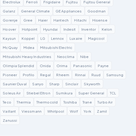
Electrolux
Ferroli
Frigidaire
Fujitsu
Fujitsu General
Galanz
General Climate
GE Appliances
Goodman
Gorenje
Gree
Haier
Hantech
Hitachi
Hisense
Hoover
Hotpoint
Hyundai
Indesit
Inventor
Kelon
Kaysun
Koppel
LG
Lennox
Luxaire
Magicool
McQuay
Midea
Mitsubishi Electric
Mitsubishi Heavy Industries
Neoclima
Nibe
Olimpia Splendid
Onida
Orima
Panasonic
Payne
Pioneer
Profilo
Regal
Rheem
Rinnai
Ruud
Samsung
Saunier Duval
Sanyo
Sharp
Sinclair
Skyworth
Soleus Air
Stiebel Eltron
Sumikura
Super General
TCL
Teco
Thermia
Thermocold
Toshiba
Trane
Turbo Air
Vaillant
Viessmann
Whirlpool
Wolf
York
Zamil
Zanussi