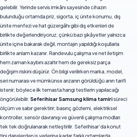
gelebilir. Yerinde servis imkânı sayesinde cihazın
bulunduğu ortamda priz, sigorta, iç ünite konumu, dış
ünite menfezi ve hat güzergâhı gibi dış etkenleri de
birlikte değerlendiriyoruz; çünkü bazı şikâyetler yalnızca
ünite içine bakarak değil, montajın yapıldığı koşullarla
birlikte anlam kazanır. Randevulu çalışma ve net iletişim
hem zaman kaybını azaltır hem de gereksiz parça
değişim riskini düşürür. Ön bilgi verilirken marka, model,
seri numarası ve mümkünse arızanın görüldüğü anın tarifi
istenir; böylece ilk temasta hangi testlerin yapılacağı
öngörülebilir.
Seferihisar Samsung klima tamiri
süreci
ölçüm ve sabır gerektirir; basınç gözlemi, elektriksel
kontroller, sensör davranışı ve güvenli çalışma modları
tek tek doğrulanarak netleştirilir. Seferihisar'da konut
tipi dairelerden iş yerlerine kadar farklı ortamlarda