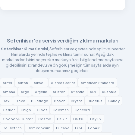
Seferihisar'da servis verdiğimiz klima markaları
Seferihisar Klima Servisi
, Seferihisar ve çevresinde split ve inverter
klimalarda yerinde teşhis ve klima tamiri sunar. Aşağıdaki
markalardan birini seçerek o markaya özel bilgilendirme sayfasına
gidebilirsiniz; randevu ve ön görüşme için tüm sayfalarda aynı
iletişim numaramız geçerlidir.
Airfel
Airton
Airwell
Alarko Carrier
American Standard
Amana
Argo
Arçelik
Ariston
Atlantic
Aux
Ausonia
Baxi
Beko
Blueridge
Bosch
Bryant
Buderus
Candy
Carrier
Chigo
Clivet
Coleman
Concord
Cooper & Hunter
Cosmo
Daikin
Daitsu
Daylux
De Dietrich
Demirdöküm
Ducane
ECA
EcoAir