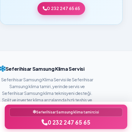
0 232 247 65 65
Seferihisar Samsung Klima Servisi
Seferihisar Samsung Klima Servisi ile Seferihisar
Samsung klima tamiri, yerinde servis ve
Seferihisar Samsung klima teknisyeni desteği.
Split ve inverter klima arızalarında hızlı teşhis ve
şeffaf iletişim.
Seferihisar Samsung klima tamircisi
0 232 247 65 65
MENÜ