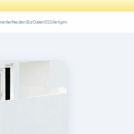
metler
Neden Biz
Galeri
SSS
İletişim