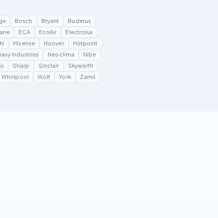
ge
Bosch
Bryant
Buderus
ane
ECA
EcoAir
Electrolux
hi
Hisense
Hoover
Hotpoint
eavy Industries
Neoclima
Nibe
yo
Sharp
Sinclair
Skyworth
Whirlpool
Wolf
York
Zamil