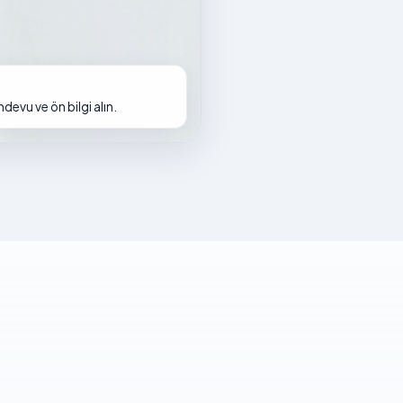
evu ve ön bilgi alın.