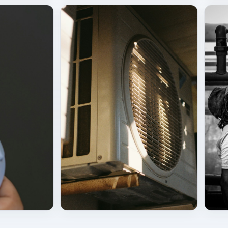
Çatı / merkezi HVAC
HVAC 
Dış ünite bakım görünümü
Sahad