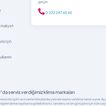
geçin.
a
0 232 247 65 65
 maliyet
isi için
kullanım
r'da servis verdiğimiz klima markaları
vresinde split ve inverter klimalarda yerinde teşhis ve klima tamiri sunar. A
ilgilendirme sayfasına gidebilirsiniz; randevu ve ön görüşme için tüm say