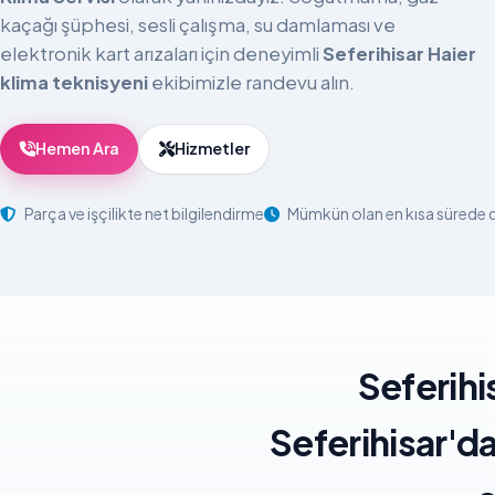
kaçağı şüphesi, sesli çalışma, su damlaması ve
elektronik kart arızaları için deneyimli
Seferihisar Haier
klima teknisyeni
ekibimizle randevu alın.
Hemen Ara
Hizmetler
Parça ve işçilikte net bilgilendirme
Mümkün olan en kısa sürede
Seferihi
Seferihisar'