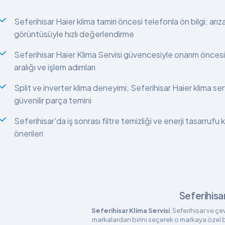
Seferihisar Haier klima tamiri öncesi telefonla ön bilgi; arız
görüntüsüyle hızlı değerlendirme
Seferihisar Haier Klima Servisi güvencesiyle onarım öncesi
aralığı ve işlem adımları
Split ve inverter klima deneyimi; Seferihisar Haier klima serv
güvenilir parça temini
Seferihisar'da iş sonrası filtre temizliği ve enerji tasarrufu 
önerileri
Seferihisa
Seferihisar Klima Servisi
, Seferihisar ve çe
markalardan birini seçerek o markaya özel b