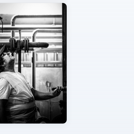
santral ve havalandırma
a HVAC kontrolü