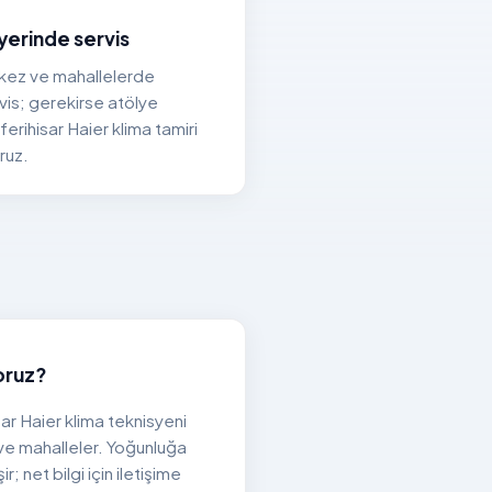
yerinde servis
rkez ve mahallelerde
vis; gerekirse atölye
eferihisar Haier klima tamiri
ruz.
oruz?
sar Haier klima teknisyeni
e mahalleler. Yoğunluğa
; net bilgi için iletişime