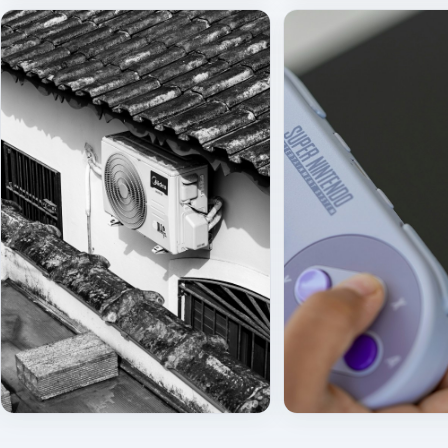
İç ünite (split)
Dış ünite montajı
Dış ünite (cephe)
Uzaktan kumanda