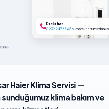
Direkt hat
0 232 247 65 65
numaralı hattımızdan rand
 dönüş
sar Haier Klima Servisi —
da sunduğumuz klima bakım ve