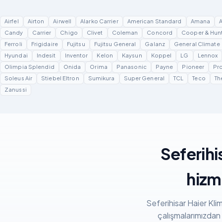
Airfel
Airton
Airwell
Alarko Carrier
American Standard
Amana
Candy
Carrier
Chigo
Clivet
Coleman
Concord
Cooper & Hun
Ferroli
Frigidaire
Fujitsu
Fujitsu General
Galanz
General Climate
Hyundai
Indesit
Inventor
Kelon
Kaysun
Koppel
LG
Lennox
Olimpia Splendid
Onida
Orima
Panasonic
Payne
Pioneer
Pro
Soleus Air
Stiebel Eltron
Sumikura
Super General
TCL
Teco
Th
Zanussi
Seferihi
hizm
Seferihisar Haier Klim
çalışmalarımızdan k