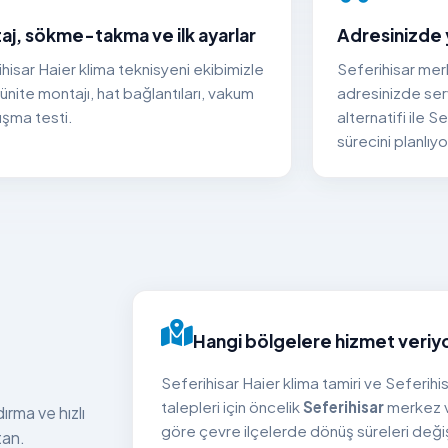
aj, sökme-takma ve ilk ayarlar
Adresinizde 
hisar Haier klima teknisyeni ekibimizle
Seferihisar me
 ünite montajı, hat bağlantıları, vakum
adresinizde ser
ışma testi.
alternatifi ile S
sürecini planlıyo
Hangi bölgelere hizmet veriy
Seferihisar Haier klima tamiri ve Seferihi
talepleri için öncelik
Seferihisar
merkez v
ırma ve hızlı
göre çevre ilçelerde dönüş süreleri değişir
tan.