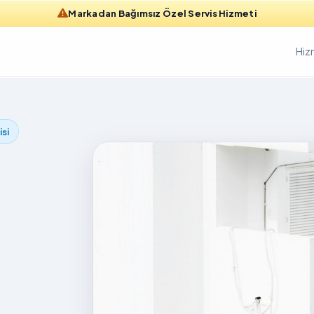
Markadan Bağımsız Özel Servis Hizmeti
Hiz
isi