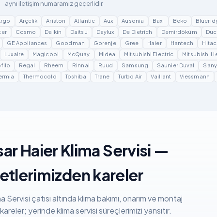
aynı iletişim numaramız geçerlidir.
Argo
Arçelik
Ariston
Atlantic
Aux
Ausonia
Baxi
Beko
Bluerid
ter
Cosmo
Daikin
Daitsu
Daylux
De Dietrich
Demirdöküm
Duc
GE Appliances
Goodman
Gorenje
Gree
Haier
Hantech
Hitac
Luxaire
Magicool
McQuay
Midea
Mitsubishi Electric
Mitsubishi H
filo
Regal
Rheem
Rinnai
Ruud
Samsung
Saunier Duval
San
ermia
Thermocold
Toshiba
Trane
Turbo Air
Vaillant
Viessmann
sar Haier Klima Servisi —
etlerimizden kareler
a Servisi çatısı altında klima bakımı, onarım ve montaj
areler; yerinde klima servisi süreçlerimizi yansıtır.